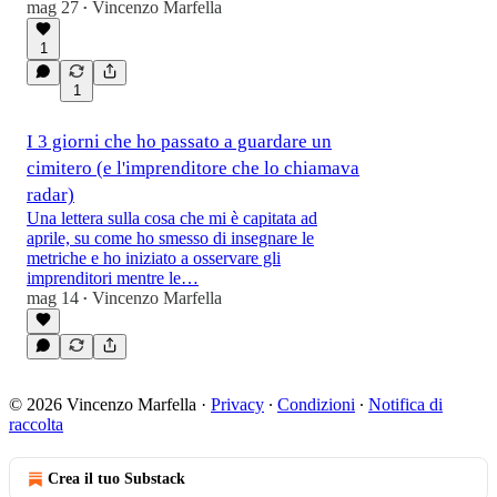
mag 27
Vincenzo Marfella
•
1
1
I 3 giorni che ho passato a guardare un
cimitero (e l'imprenditore che lo chiamava
radar)
Una lettera sulla cosa che mi è capitata ad
aprile, su come ho smesso di insegnare le
metriche e ho iniziato a osservare gli
imprenditori mentre le…
mag 14
Vincenzo Marfella
•
© 2026 Vincenzo Marfella
·
Privacy
∙
Condizioni
∙
Notifica di
raccolta
Crea il tuo Substack