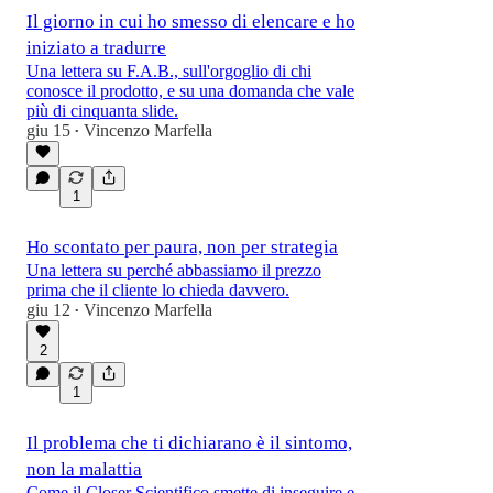
Il giorno in cui ho smesso di elencare e ho
iniziato a tradurre
Una lettera su F.A.B., sull'orgoglio di chi
conosce il prodotto, e su una domanda che vale
più di cinquanta slide.
giu 15
Vincenzo Marfella
•
1
Ho scontato per paura, non per strategia
Una lettera su perché abbassiamo il prezzo
prima che il cliente lo chieda davvero.
giu 12
Vincenzo Marfella
•
2
1
Il problema che ti dichiarano è il sintomo,
non la malattia
Come il Closer Scientifico smette di inseguire e