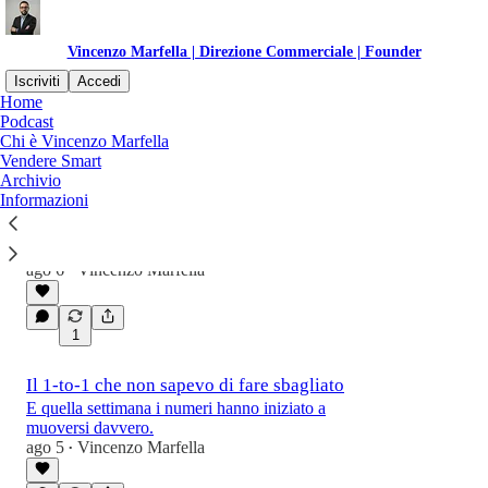
Vincenzo Marfella | Direzione Commerciale | Founder
Iscriviti
Accedi
Home
Podcast
Chi è Vincenzo Marfella
Ultime
Il meglio di
Vendere Smart
Archivio
Informazioni
Hai un premio che ti aspetta (gratis)
Da oggi puoi giocare una volta al giorno su
VendereSmart — e vinci sempre.
ago 6
Vincenzo Marfella
•
1
Il 1-to-1 che non sapevo di fare sbagliato
E quella settimana i numeri hanno iniziato a
muoversi davvero.
ago 5
Vincenzo Marfella
•