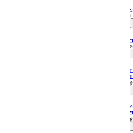
S
f
"
g
P
i
g
S
"
g