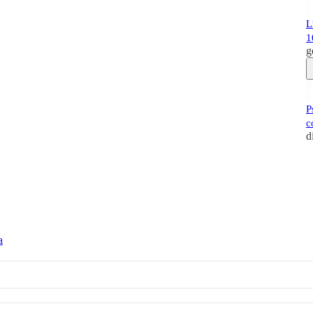
L
1
g
P
c
d
a