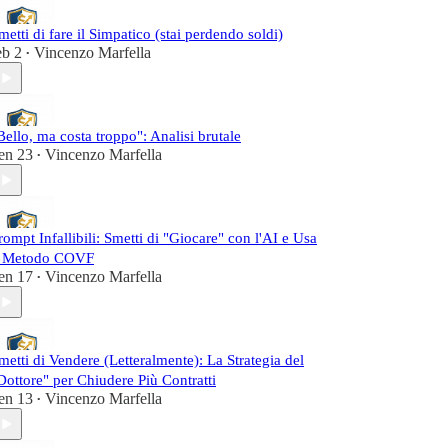
metti di fare il Simpatico (stai perdendo soldi)
eb 2
Vincenzo Marfella
•
Bello, ma costa troppo": Analisi brutale
en 23
Vincenzo Marfella
•
rompt Infallibili: Smetti di "Giocare" con l'AI e Usa
l Metodo COVF
en 17
Vincenzo Marfella
•
metti di Vendere (Letteralmente): La Strategia del
Dottore" per Chiudere Più Contratti
en 13
Vincenzo Marfella
•