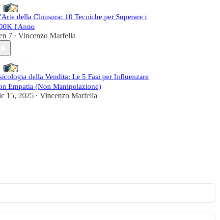
’Arte della Chiusura: 10 Tecniche per Superare i
00K l'Anno
en 7
Vincenzo Marfella
•
sicologia della Vendita: Le 5 Fasi per Influenzare
on Empatia (Non Manipolazione)
ic 15, 2025
Vincenzo Marfella
•