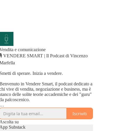
Vendita e comunicazione
🎙️ VENDERE SMART | Il Podcast di Vincenzo
Marfella
Smetti di sperare. Inizia a vendere.
Benvenuto in Vendere Smart, il podcast dedicato a
chi vive di vendita, negoziazione e business, ma è
stanco delle solite teorie accademiche e dei "guru"
da palcoscenico.
Qui non troverai motivazione spicciola, ma
Iscriviti
metodo scientifico applicato alla trincea
quotidiana.
Ascolta su
App Substack