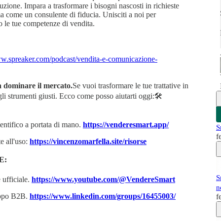
ione. Impara a trasformare i bisogni nascosti in richieste
a come un consulente di fiducia. Unisciti a noi per
o le tue competenze di vendita.
ww.spreaker.com/podcast/vendita-e-comunicazione-
 a dominare il mercato.
Se vuoi trasformare le tue trattative in
 gli strumenti giusti. Ecco come posso aiutarti oggi:🛠️
entifico a portata di mano.
https://venderesmart.app/
S
f
e all'uso:
https://vincenzomarfella.site/risorse
E:
S
 ufficiale.
https://www.youtube.com/@VendereSmart
n
ruppo B2B.
https://www.linkedin.com/groups/16455003/
f