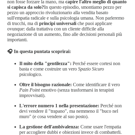
non fosse forzare la mano, ma
capire l'altro meglio di quanto
si capisca da solo?
In questo episodio, smontiamo pezzo per
pezzo un approccio rivoluzionario alla vendita basato
sull'empatia radicale e sulla psicologia umana. Non parleremo
di trucchi, ma di
principi universali
che puoi applicare
ovunque: dalla trattativa con un cliente difficile alla
negoziazione di un aumento, fino alle decisioni personali più
importanti.
🎧 In questa puntata scoprirai:
Il mito della "gentilezza":
Perché essere cortesi non
basta e come costruire un vero
Spazio Sicuro
psicologico.
Oltre il bisogno razionale:
Come identificare il vero
Pain Point
emotivo (senza trasformarsi in terapisti
improvvisati).
L'errore numero 1 nella presentazione:
Perché non
devi vendere il "trapano", ma nemmeno il "buco nel
muro" (e cosa vendere al suo posto).
La gestione dell'ambivalenza:
Come usare l'empatia
per accogliere dubbi e obiezioni invece di combatterli.