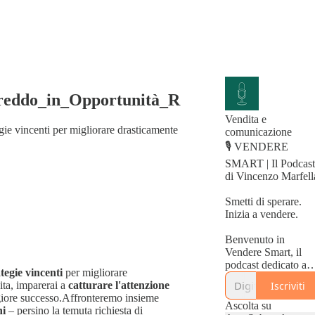
Freddo_in_Opportunità_R
Vendita e
egie vincenti per migliorare drasticamente
comunicazione
🎙️ VENDERE
SMART | Il Podcast
di Vincenzo Marfell
Smetti di sperare.
Inizia a vendere.
Benvenuto in
Vendere Smart, il
podcast dedicato a
tegie vincenti
per migliorare
chi vive di vendita,
Iscriviti
ita, imparerai a
catturare l'attenzione
negoziazione e
ore successo.Affronteremo insieme
business, ma è stan
Ascolta su
ni
– persino la temuta richiesta di