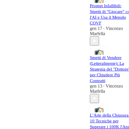
BUSINESS AL
Prompt Infallibili:
LIVELLO
Smetti di "Giocare" c
SUCCESSIVO:
l'AI e Usa il Metodo
COVF
🤝 UNISCITI
gen 17
Vincenzo
•
ALLA TRUPPA:
Marfella
Seguimi sul mio
Blog personale:
https://vincenzomar
lla.site/
Smetti di Vendere
Ricorda: Nel mercat
(Letteralmente): La
di oggi, o sei Smart 
Strategia del "Dottore
sei fuori.
per Chiudere Più
Contratti
gen 13
Vincenzo
•
Marfella
L’Arte della Chiusura
10 Tecniche per
Superare i 100K l'An