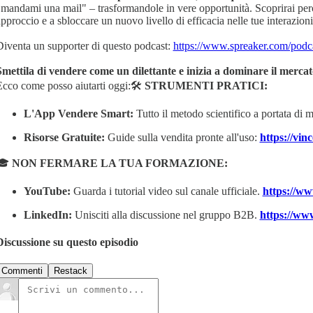
mandami una mail" – trasformandole in vere opportunità. Scoprirai per
pproccio e a sbloccare un nuovo livello di efficacia nelle tue interazioni
Diventa un supporter di questo podcast:
https://www.spreaker.com/podc
Smettila di vendere come un dilettante e inizia a dominare il mercat
cco come posso aiutarti oggi:🛠️
STRUMENTI PRATICI:
L'App Vendere Smart:
Tutto il metodo scientifico a portata di
Risorse Gratuite:
Guide sulla vendita pronte all'uso:
https://vin
🎓
NON FERMARE LA TUA FORMAZIONE:
YouTube:
Guarda i tutorial video sul canale ufficiale.
https://w
LinkedIn:
Unisciti alla discussione nel gruppo B2B.
https://ww
Discussione su questo episodio
Commenti
Restack