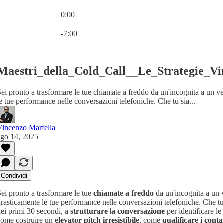
0:00
Ora attuale: 0:00 / Tempo totale: -7:00
-7:00
Maestri_della_Cold_Call__Le_Strategie_V
ei pronto a trasformare le tue chiamate a freddo da un'incognita a un ve
e tue performance nelle conversazioni telefoniche. Che tu sia...
Vincenzo Marfella
ago 14, 2025
Condividi
ei pronto a trasformare le tue
chiamate a freddo
da un'incognita a un v
rasticamente le tue performance nelle conversazioni telefoniche. Che tu 
ei primi 30 secondi, a
strutturare la conversazione
per identificare le
come costruire un
elevator pitch irresistibile
, come
qualificare i conta