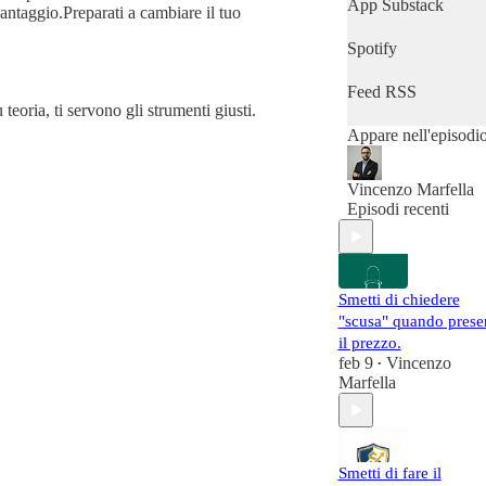
delle solite teorie
App Substack
ntaggio.Preparati a cambiare il tuo
accademiche e dei
"guru" da
Spotify
palcoscenico.
Feed RSS
Qui non troverai
 teoria, ti servono gli strumenti giusti.
motivazione
Appare nell'episodi
spicciola, ma metod
scientifico applicato
alla trincea
Vincenzo Marfella
quotidiana.
Episodi recenti
Ogni episodio è un
proiettile puntato
dritto ai problemi
reali: come gestire l
Smetti di chiedere
obiezioni più ostiche
"scusa" quando prese
come chiudere
il prezzo.
trattative ad alto
feb 9
Vincenzo
•
budget e come
Marfella
scalare il tuo
business senza
perdere la sanità
mentale.Vincenzo
Marfella condivide
Smetti di fare il