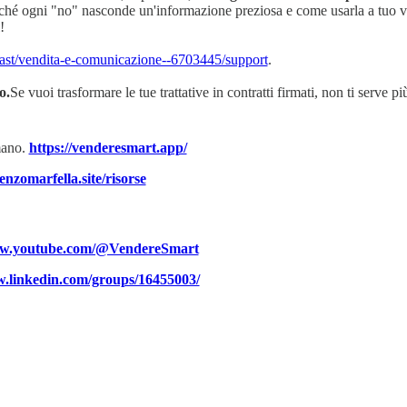
ché ogni "no" nasconde un'informazione preziosa e come usarla a tuo va
!
ast/vendita-e-comunicazione--6703445/support
.
o.
Se vuoi trasformare le tue trattative in contratti firmati, non ti serve più
 mano.
https://venderesmart.app/
cenzomarfella.site/risorse
ww.youtube.com/@VendereSmart
w.linkedin.com/groups/16455003/