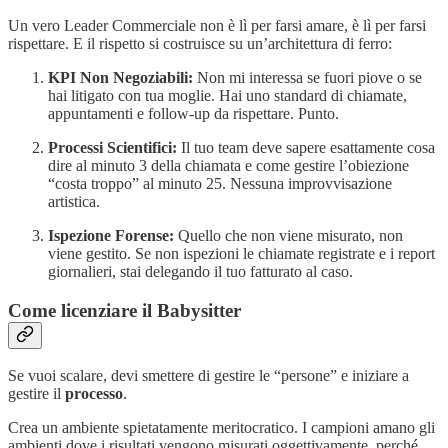
Un vero Leader Commerciale non è lì per farsi amare, è lì per farsi
rispettare. E il rispetto si costruisce su un’architettura di ferro:
KPI Non Negoziabili:
Non mi interessa se fuori piove o se
hai litigato con tua moglie. Hai uno standard di chiamate,
appuntamenti e follow-up da rispettare. Punto.
Processi Scientifici:
Il tuo team deve sapere esattamente cosa
dire al minuto 3 della chiamata e come gestire l’obiezione
“costa troppo” al minuto 25. Nessuna improvvisazione
artistica.
Ispezione Forense:
Quello che non viene misurato, non
viene gestito. Se non ispezioni le chiamate registrate e i report
giornalieri, stai delegando il tuo fatturato al caso.
Come licenziare il Babysitter
Se vuoi scalare, devi smettere di gestire le “persone” e iniziare a
gestire il
processo
.
Crea un ambiente spietatamente meritocratico. I campioni amano gli
ambienti dove i risultati vengono misurati oggettivamente, perché