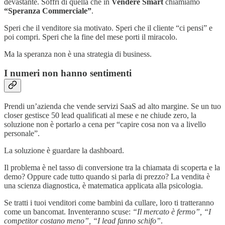
devastante. Soffri di quella che in
Vendere Smart
chiamiamo
“Speranza Commerciale”
.
Speri che il venditore sia motivato. Speri che il cliente “ci pensi” e
poi compri. Speri che la fine del mese porti il miracolo.
Ma la speranza non è una strategia di business.
I numeri non hanno sentimenti
Prendi un’azienda che vende servizi SaaS ad alto margine. Se un tuo
closer gestisce 50 lead qualificati al mese e ne chiude zero, la
soluzione non è portarlo a cena per “capire cosa non va a livello
personale”.
La soluzione è guardare la dashboard.
Il problema è nel tasso di conversione tra la chiamata di scoperta e la
demo? Oppure cade tutto quando si parla di prezzo? La vendita è
una scienza diagnostica, è matematica applicata alla psicologia.
Se tratti i tuoi venditori come bambini da cullare, loro ti tratteranno
come un bancomat. Inventeranno scuse:
“Il mercato è fermo”, “I
competitor costano meno”, “I lead fanno schifo”
.