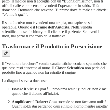
petto. Il medico non ti accoglie con un “Buongiornissimo”, non ti
offre il caffè e non cerca di venderti l’operazione in saldo. Ti fa
domande. Domande che scavano. Ti preme dove fa male e ti chiede:
“Fa male qui?”
.
Il suo obiettivo non è venderti una terapia, ma capire se sei
operabile. Questo è il
Frame dell’Autorità
. Nella vendita
scientifica, tu sei il chirurgo e il cliente è il paziente. Se inverti i
ruoli, hai perso il controllo della trattativa.
Trasformare il Prodotto in Prescrizione
Il “venditore brochure” vomita caratteristiche tecniche sperando che
qualcosa resti attaccato al muro. Il
Closer Scientifico
non parla del
prodotto fino a quando non ha estratto il sangue.
La diagnosi serve a due cose:
Isolare il Virus:
Qual è il problema reale? (Spoiler: non è mai
quello che ti dicono all’inizio).
Amplificare il Dolore:
Cosa succede se non facciamo nulla?
Quanti soldi stai perdendo ogni singolo giorno mentre aspetti?