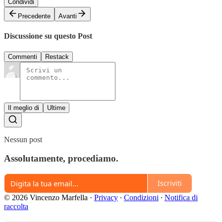
Condividi
Precedente
Avanti
Discussione su questo Post
Commenti
Restack
Il meglio di
Ultime
Nessun post
Assolutamente, procediamo.
Iscriviti
© 2026 Vincenzo Marfella
·
Privacy
∙
Condizioni
∙
Notifica di
raccolta